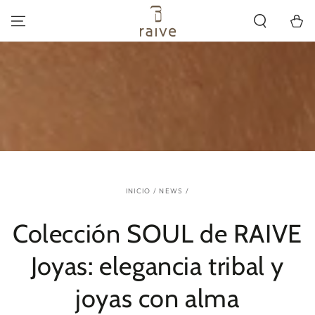
IR AL
CONTENIDO
Carrito
INICIO
/
NEWS
/
Colección SOUL de RAIVE
Joyas: elegancia tribal y
joyas con alma