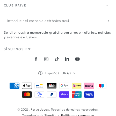
CLUB RAIVE
Introducir
el
Solicite nuestra membresía gratuita para recibir ofertas, noticias
correo
y eventos exclusivos.
electrónico
SÍGUENOS EN:
aquí
Facebook
Instagram
TikTok
LinkedIn
YouTube
País/región
España (EUR €)
Métodos
de
pago
© 2026,
Raive Joyas
. Todos los derechos reservados.
Política de reembolso
Tecnología de Shopify