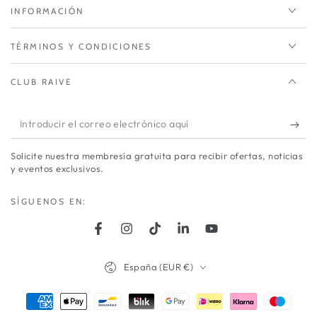
INFORMACIÓN
TÉRMINOS Y CONDICIONES
CLUB RAIVE
Introducir
el
Solicite nuestra membresía gratuita para recibir ofertas, noticias
correo
y eventos exclusivos.
electrónico
SÍGUENOS EN:
aquí
Facebook
Instagram
TikTok
LinkedIn
YouTube
País/región
España (EUR €)
Métodos