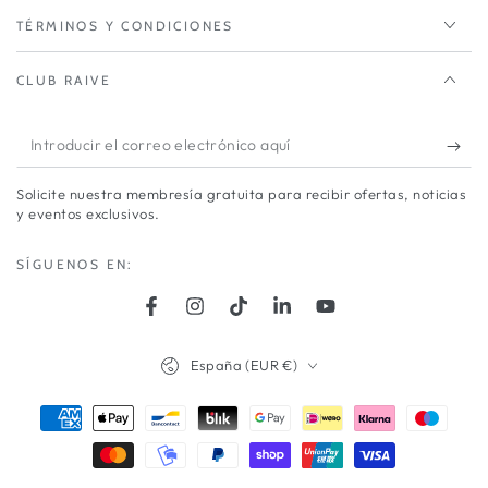
TÉRMINOS Y CONDICIONES
CLUB RAIVE
Introducir
el
Solicite nuestra membresía gratuita para recibir ofertas, noticias
correo
y eventos exclusivos.
electrónico
SÍGUENOS EN:
aquí
Facebook
Instagram
TikTok
LinkedIn
YouTube
País/región
España (EUR €)
Métodos
de
pago