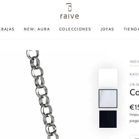
EBAJAS
NEW: AURA
COLECCIONES
JOYAS
TIEND
INIC
RAIV
CR-1
Co
€1
Pre
reg
Impu
pago