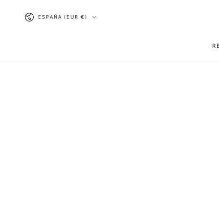
IR AL
País/región
CONTENIDO
ESPAÑA (EUR €)
R
IR A LA INFORMACIÓN
DEL PRODUCTO