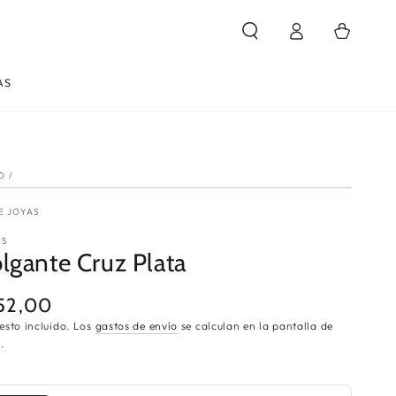
Iniciar
Carrito
sesión
AS
IO
/
E JOYAS
65
lgante Cruz Plata
52,00
cio
ular
esto incluido. Los
gastos de envío
se calculan en la pantalla de
.