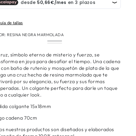
uía de tallas
OR:
RESINA NEGRA MARMOLADA
Resina
Variante
Resina
Variante
Negra
agotada
Marmolada
agotada
Marmolada
o
Verde
o
cruz, símbolo eterno de misterio y fuerza, se
no
no
disponible
nsforma en joya para desafiar el tiempo. Una cadena
disponible
o con baño de rutenio y mosquetón de plata de la que
lga una cruz hecha de resina marmolada que te
tivará por su elegancia, su fuerza y sus formas
speradas. Un colgante perfecto para darle un toque
co a cualquier look.
ida colgante 15x18mm
go cadena 70cm
os nuestros productos son diseñados y elaborados
España de forma 100% artesanal.