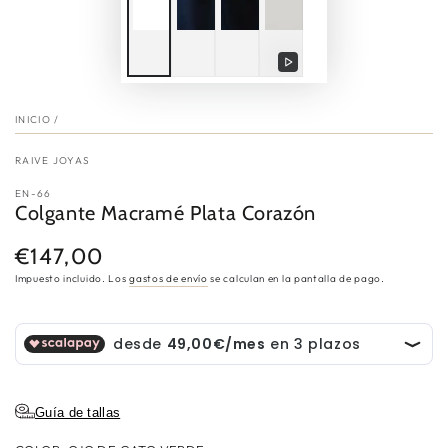
Reproducir
video
INICIO
/
RAIVE JOYAS
EN-66
Colgante Macramé Plata Corazón
€147,00
Precio
regular
Impuesto incluido. Los
gastos de envío
se calculan en la pantalla de pago.
Guía de tallas