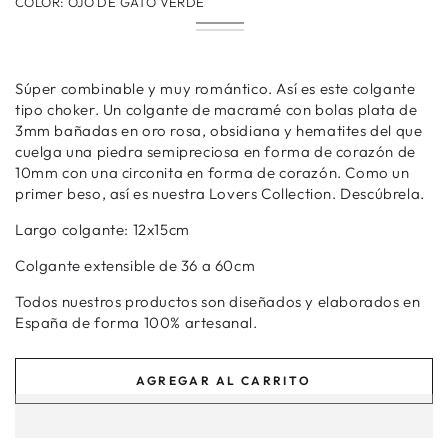
COLOR:
OJO DE GATO VERDE
Ojo
Variante
Ojo
Variante
de
agotada
de
agotada
Gato
o
Gato
o
Verde
no
Rosa
no
disponible
Súper combinable y muy romántico. Así es este colgante
disponible
tipo choker. Un colgante de macramé con bolas plata de
3mm bañadas en oro rosa, obsidiana y hematites del que
cuelga una piedra semipreciosa en forma de corazón de
10mm con una circonita en forma de corazón. Como un
primer beso, así es nuestra Lovers Collection. Descúbrela.
Largo colgante: 12x15cm
Colgante extensible de 36 a 60cm
Todos nuestros productos son diseñados y elaborados en
España de forma 100% artesanal.
AGREGAR AL CARRITO