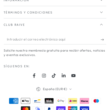
INFORMACIÓN
TÉRMINOS Y CONDICIONES
CLUB RAIVE
Introducir
el
Solicite nuestra membresía gratuita para recibir ofertas, noticias
correo
y eventos exclusivos.
electrónico
SÍGUENOS EN:
aquí
Facebook
Instagram
TikTok
LinkedIn
YouTube
País/región
España (EUR €)
Métodos
de