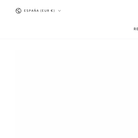
IR AL
País/región
CONTENIDO
ESPAÑA (EUR €)
R
IR A LA INFORMACIÓN
DEL PRODUCTO