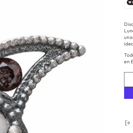
Dis
r
Lun
ios
una
idea
al
Tod
en 