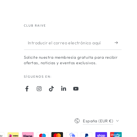
CLUB RAIVE
Introducir
el
Solicite nuestra membresía gratuita para recibir
correo
ofertas, noticias y eventos exclusivos.
electrónico
SÍGUENOS EN:
aquí
Facebook
Instagram
TikTok
LinkedIn
YouTube
País/región
España (EUR €)