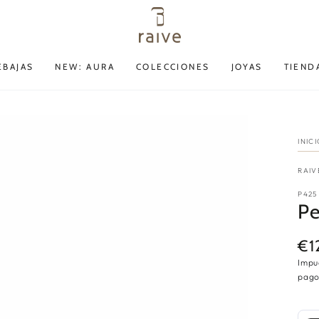
EBAJAS
NEW: AURA
COLECCIONES
JOYAS
TIEND
INIC
RAIV
P425
Pe
€1
Pre
reg
Impu
pago