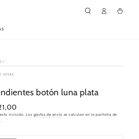
Iniciar
Carrito
sesión
AS
IO
/
E JOYAS
ndientes botón luna plata
21,00
cio
ular
esto incluido. Los
gastos de envío
se calculan en la pantalla de
.