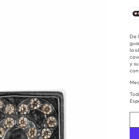
r
ios
De l
gua
al
la s
cav
y s
con
Med
Tod
Esp