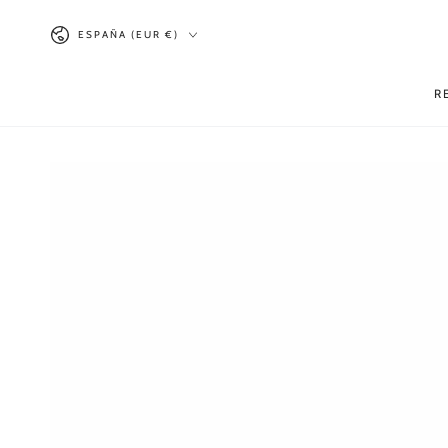
IR AL
País/región
CONTENIDO
ESPAÑA (EUR €)
R
IR A LA INFORMACIÓN
DEL PRODUCTO