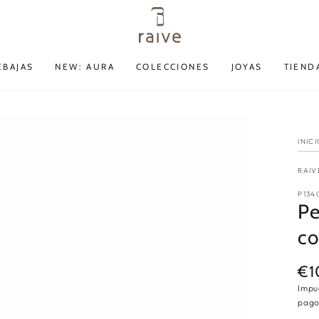
EBAJAS
NEW: AURA
COLECCIONES
JOYAS
TIEND
INIC
RAIV
P134
Pe
co
€1
Pre
reg
Impu
pago