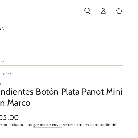
Iniciar
Carrito
sesión
AS
IO
/
E JOYAS
0
ndientes Botón Plata Panot Mini
n Marco
05,00
cio
ular
esto incluido. Los
gastos de envío
se calculan en la pantalla de
.