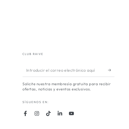
CLUB RAIVE
Introducir
el
Solicite nuestra membresía gratuita para recibir
correo
ofertas, noticias y eventos exclusivos.
electrónico
SÍGUENOS EN:
aquí
Facebook
Instagram
TikTok
LinkedIn
YouTube