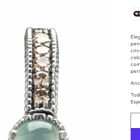
r
ios
Ele
pen
al
cir
cal
com
per
Anc
Tod
Esp