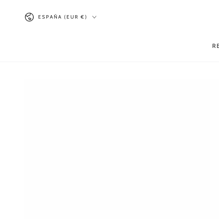
IR AL
País/región
CONTENIDO
ESPAÑA (EUR €)
R
IR A LA INFORMACIÓN
DEL PRODUCTO