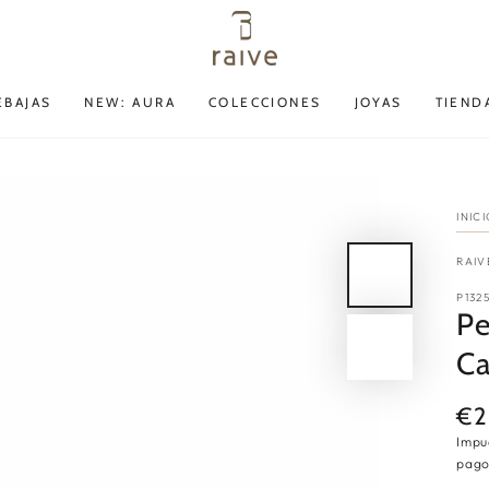
EBAJAS
NEW: AURA
COLECCIONES
JOYAS
TIEND
INIC
RAIV
P132
Pe
Ca
€2
Pre
reg
Impu
pago