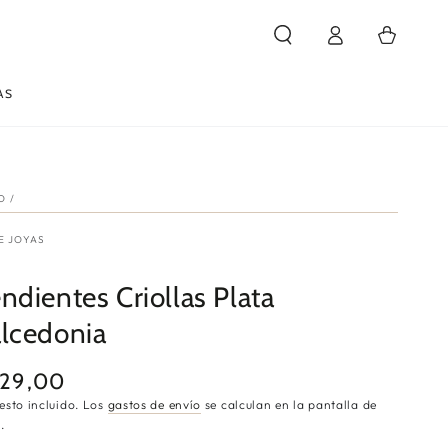
Iniciar
Carrito
sesión
AS
IO
/
E JOYAS
5
ndientes Criollas Plata
lcedonia
29,00
cio
ular
esto incluido. Los
gastos de envío
se calculan en la pantalla de
.