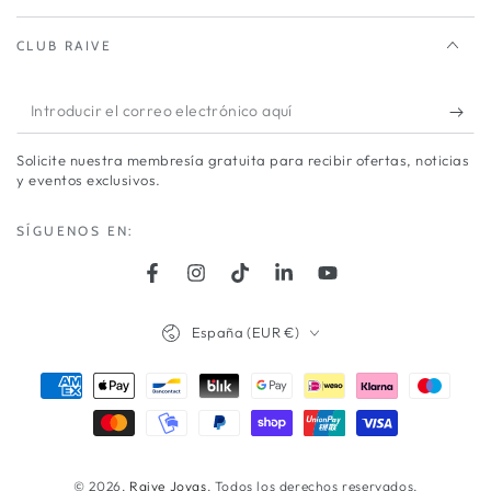
CLUB RAIVE
Introducir
el
Solicite nuestra membresía gratuita para recibir ofertas, noticias
correo
y eventos exclusivos.
electrónico
SÍGUENOS EN:
aquí
Facebook
Instagram
TikTok
LinkedIn
YouTube
País/región
España (EUR €)
Métodos
de
pago
© 2026,
Raive Joyas
. Todos los derechos reservados.