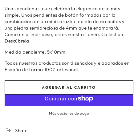
agotada
agotada
o
o
Unos pendientes que celebran la elegancia de lo más
no
no
disponible
simple.
Unos pendientes de botón formados por la
disponible
combinación de un mini corazón repleto de circonitas y
una piedra semipreciosa de 4mm que te enamorará.
Como un primer beso, así es nuestra Lovers Collection.
Descúbrela.
Medida pendiente: 5x10mm
Todos nuestros productos son diseñados y elaborados en
España de forma 100% artesanal.
AGREGAR AL CARRITO
Más opciones de pago
Share