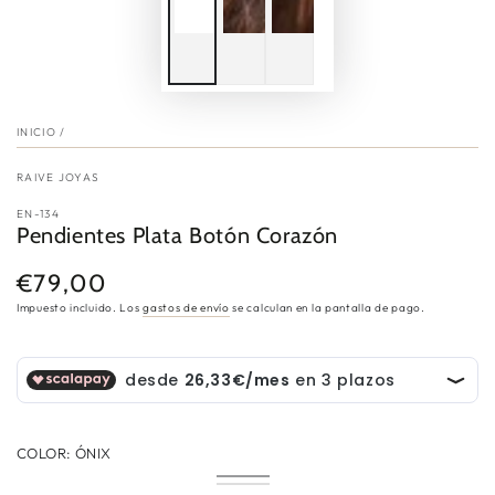
INICIO
/
RAIVE JOYAS
EN-134
Pendientes Plata Botón Corazón
€79,00
Precio
regular
Impuesto incluido. Los
gastos de envío
se calculan en la pantalla de pago.
COLOR:
ÓNIX
Ónix
Variante
Calcedonia
Variante