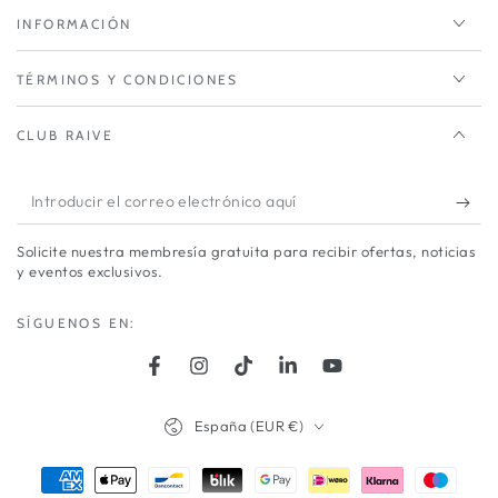
INFORMACIÓN
TÉRMINOS Y CONDICIONES
CLUB RAIVE
Introducir
el
Solicite nuestra membresía gratuita para recibir ofertas, noticias
correo
y eventos exclusivos.
electrónico
SÍGUENOS EN:
aquí
Facebook
Instagram
TikTok
LinkedIn
YouTube
País/región
España (EUR €)
Métodos