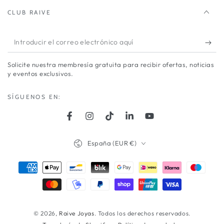
CLUB RAIVE
Introducir
el
Solicite nuestra membresía gratuita para recibir ofertas, noticias
correo
y eventos exclusivos.
electrónico
SÍGUENOS EN:
aquí
Facebook
Instagram
TikTok
LinkedIn
YouTube
País/región
España (EUR €)
Métodos
de
pago
© 2026,
Raive Joyas
. Todos los derechos reservados.