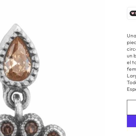
r
ios
Una
pie
al
cir
un 
el 
fem
Lar
Tod
Esp