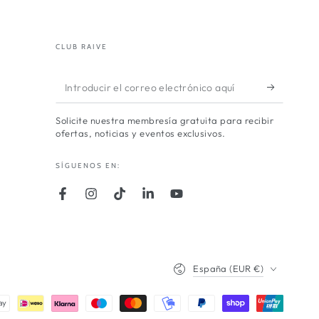
CLUB RAIVE
Introducir
el
Solicite nuestra membresía gratuita para recibir
correo
ofertas, noticias y eventos exclusivos.
electrónico
SÍGUENOS EN:
aquí
Facebook
Instagram
TikTok
LinkedIn
YouTube
País/región
España (EUR €)