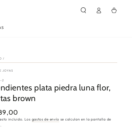
Iniciar
Carrito
sesión
AS
IO
/
E JOYAS
3-2
ndientes plata piedra luna flor,
tas brown
89,00
cio
ular
esto incluido. Los
gastos de envío
se calculan en la pantalla de
.