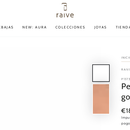
EBAJAS
NEW: AURA
COLECCIONES
JOYAS
TIEND
INIC
RAIV
P137
Pe
go
€1
Pre
reg
Impu
pago