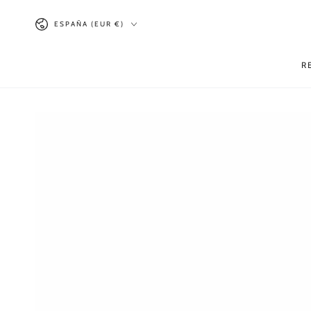
IR AL
País/región
CONTENIDO
ESPAÑA (EUR €)
R
IR A LA INFORMACIÓN
DEL PRODUCTO