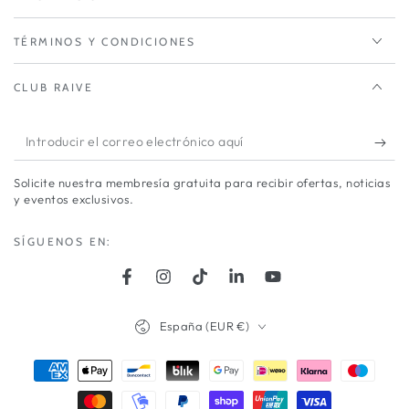
TÉRMINOS Y CONDICIONES
CLUB RAIVE
Introducir
el
Solicite nuestra membresía gratuita para recibir ofertas, noticias
correo
y eventos exclusivos.
electrónico
SÍGUENOS EN:
aquí
Facebook
Instagram
TikTok
LinkedIn
YouTube
País/región
España (EUR €)
Métodos
de