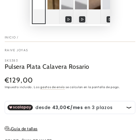
Reproducir
Reproducir
Reproducir
Reprod
video
video
video
video
INICIO
/
RAIVE JOYAS
SKS383
Pulsera Plata Calavera Rosario
€129,00
Precio
regular
Impuesto incluido. Los
gastos de envío
se calculan en la pantalla de pago.
Guía de tallas