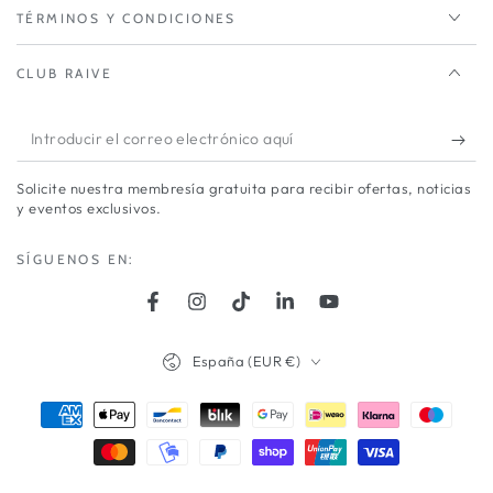
TÉRMINOS Y CONDICIONES
CLUB RAIVE
Introducir
el
Solicite nuestra membresía gratuita para recibir ofertas, noticias
correo
y eventos exclusivos.
electrónico
SÍGUENOS EN:
aquí
Facebook
Instagram
TikTok
LinkedIn
YouTube
País/región
España (EUR €)
Métodos
de
pago