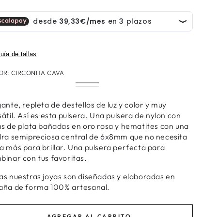
uía de tallas
OR:
CIRCONITA CAVA
Circonita
Variante
Circonita
Variante
Cava
agotada
Tanzanita
agotada
o
o
ante, repleta de destellos de luz y color y muy
no
no
disponible
átil. Así es esta pulsera.
Una
pulsera de nylon con
disponible
as de plata bañadas en oro rosa y hematites con una
dra semipreciosa central
de 6x8mm que no necesita
a más para brillar. Una pulsera perfecta para
binar con tus favoritas.
as nuestras joyas son diseñadas y elaboradas en
aña de forma 100% artesanal.
AGREGAR AL CARRITO