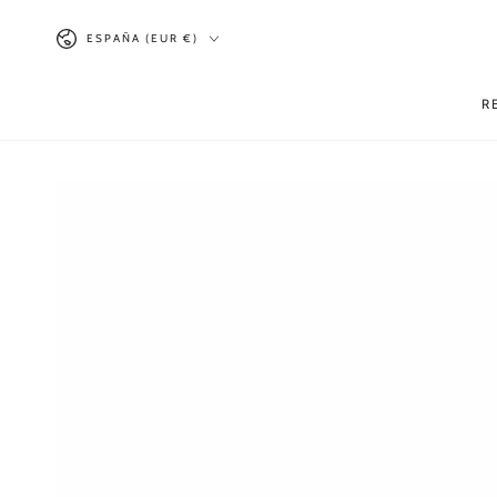
IR AL
País/región
CONTENIDO
ESPAÑA (EUR €)
R
IR A LA INFORMACIÓN
DEL PRODUCTO