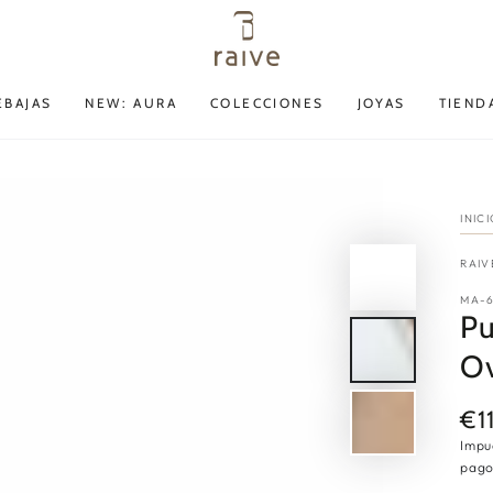
EBAJAS
NEW: AURA
COLECCIONES
JOYAS
TIEND
INIC
RAIV
MA-
Pu
Ov
€1
Pre
reg
Impu
pago