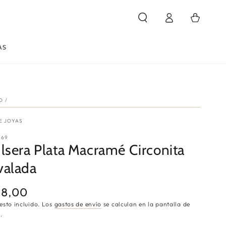
Iniciar
Carrito
sesión
AS
IO
/
E JOYAS
669
lsera Plata Macramé Circonita
alada
18,00
cio
ular
esto incluido. Los
gastos de envío
se calculan en la pantalla de
.