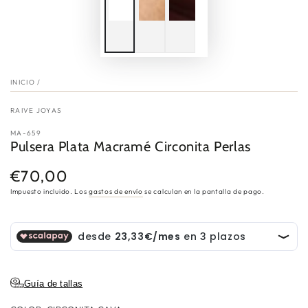
INICIO
/
RAIVE JOYAS
MA-659
Pulsera Plata Macramé Circonita Perlas
€70,00
Precio
regular
Impuesto incluido. Los
gastos de envío
se calculan en la pantalla de pago.
Guía de tallas