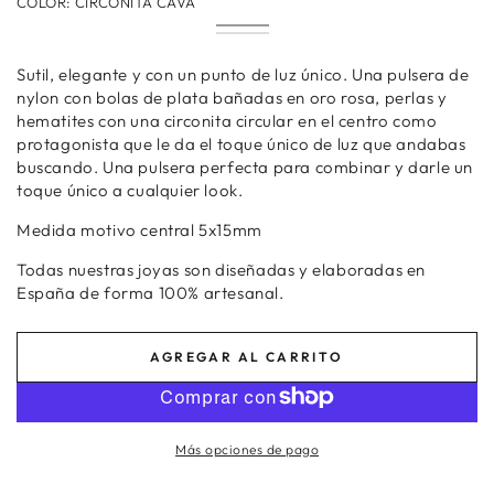
COLOR:
CIRCONITA CAVA
Circonita
Variante
Circonita
Variante
Cava
agotada
Blanca
agotada
o
o
Sutil, elegante y con un punto de luz único. Una pulsera de
no
no
disponible
nylon con bolas de plata bañadas en oro rosa, perlas y
disponible
hematites con una circonita circular en el centro como
protagonista que le da el toque único de luz que andabas
buscando. Una pulsera perfecta para combinar y darle un
toque único a cualquier look.
Medida motivo central 5x15mm
Todas nuestras joyas son diseñadas y elaboradas en
España de forma 100% artesanal.
AGREGAR AL CARRITO
Más opciones de pago