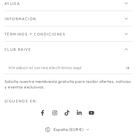
AYUDA
INFORMACIÓN
TÉRMINOS Y CONDICIONES
CLUB RAIVE
Introducir
el
Solicite nuestra membresía gratuita para recibir ofertas, noticias
correo
y eventos exclusivos.
electrónico
SÍGUENOS EN:
aquí
Facebook
Instagram
TikTok
LinkedIn
YouTube
País/región
España (EUR €)